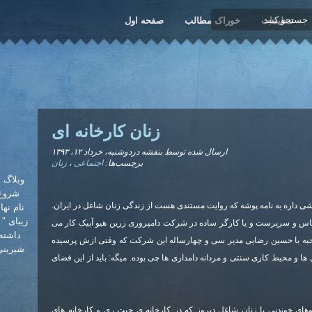
تنظیمات
خوراک مطالب
صفحه اول
زنان کارخانه ای
ارسال شده توسط
بنفشه
دردوشنبه، خرداد ۱۲، ۱۳۹۳
برچسب‌ها:
اجتماعی
،
زنان
A
شروع 
ی داره به نامه پوشه که روایت مستندی هست از زندگی زنان شاغل در ایران.
نام نها
زیبای "
ناس و سرپرست و یا کارگر ساده در شرکت دامپروری زرین هیو آبیک کار می
داشته‌
احبه با حسین رضایی مدیر سی و چهارساله این شرکت که وقتی ازش پرسیده
شیرینی 
ا و محیط کاری سنتی و مردانه دامداری ها چی بوده. میگه: باید از این فضای
های خوندنی با زنان شاغل دیروز که در کارخانه ی چیت ری و کارخانه های