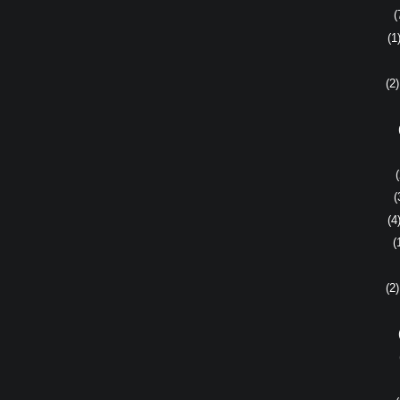
(
(
(
(