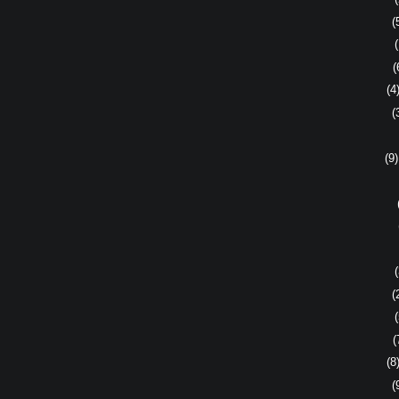
(
(
(