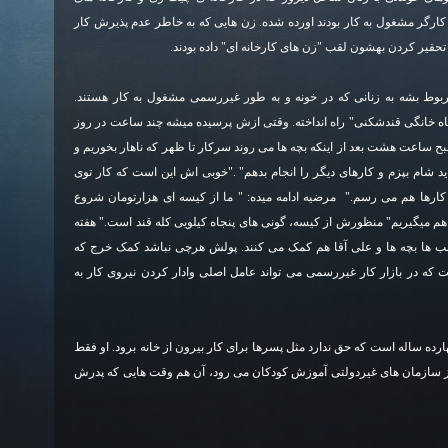
کارگر مشغول به کار بودند اورده شده. زن هایی که به خاطر عدم پذیرش کار
 تحقیر کردن بهشون لقب "زن های کارخانه ای" داده بودند.
مربوط بشه به زنانی که در خونه و به طور غیررسمی مشغول به کار هستند.
ه خانگی قندشکنی" راه انداخته. وقتی ازش پرسیده میشه چند ساعت در روز
ح ساعت هشت بعد از اینکه بچه ها می روند سرکار تا ظهر که ناهار بخوریم و
 شام بپزم و کارهای دیگر را انجام بدهم" ."خوبی اش این است که کار توی
کارها هم می رسم." مرضیه ادامه میده: " ما از کیسه ای هزارتومان شروع
ن هم میگیریم" منظورش از کیسه، گونی های پنجاه کیلویی کله قند است." هفته
ب ها بچه ها و علی آقا هم کمک می کنند. پولش هرچی نباشد کمک خرج که
که در بازار کار غیررسمی می تواند عامل اصلی وادار کردن نیروی کار به
ه ساله است که حق ندارد مثل پسرها برای کار بیرون از خانه برود. او فقط
ز سازمان های غیردولتی آموزش کودکان می رود، آن هم وقت هایی که پدرش