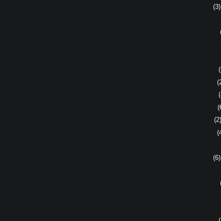
(
(
(