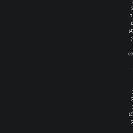
(
(
(