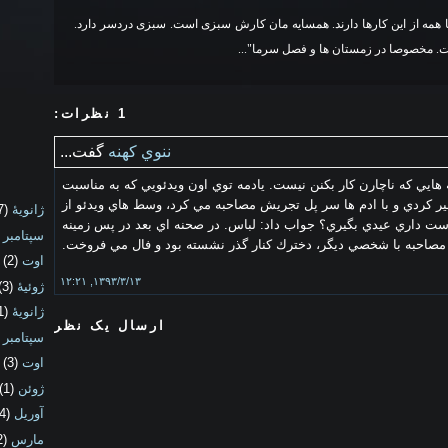
 همه از این کارها دارند. همسایه مان کارش سبزی است. سبزی دردسر دارد.
. مخصوصا در زمستان ها و فصل سرما"...
1 نظرات:
ننوي كهنه
گفت...
 هايي كه ناچارن كار بكنن نيست. يادمه توي اون ويدئويي كه به مناسبت
ر كردي و با ادم ها سر پل تجريش مصاحبه مي كرد، وسط هاي ويدئو از
ژانویهٔ
(7)
ت داري عيدي بگيري؟ جواب داد: لباس. در صحنه اي بعد در پس زمينه
سپتامبر
1)
مصاحبه با شخصي ديگر، دخترك كنار گذر نشسته بود و فال مي فروخت.
اوت
(2)
۱۳۹۳/۳/۱۳, ۱۲:۲۱
ژوئیهٔ
(3)
ژانویهٔ
(1)
ارسال یک نظر
سپتامبر
1)
اوت
(3)
ژوئن
(1)
آوریل
(4)
مارس
(2)