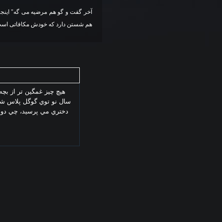
آخر گفت و گو هم مرضیه می گه" اینجا
هم شستن دارد که خودش مکافاتی است
هيچ چيز غمگين تر از بچه
سال نو توي گوگل پلاس شي
دختري مي پرسيد، چي دوس