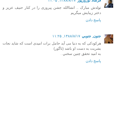
فرشاد نوروزپور
۱۳۸۸/۸/۱۷, ۱۱:۰۵
تولدش مبارک .. انشاالله جشن پیروزی را در کنار حنیف عزیز و
دختر زیبایش میگریم
پاسخ دادن
جنون ِ جنوبي
۱۳۸۸/۸/۱۷, ۱۱:۲۵
هرکودکی که به دنیا می آید حامل برات امیدی است که شاید نجات
بشریت به دست او باشد (تاگور)
به اميد تحقق چنين سخني .
پاسخ دادن