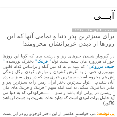
آبـــی
جمعه، آبان ۱۵، ۱۳۸۸
برای سبزترین پدر دنیا و تمامی آنها که این
روزها از دیدن عزیزانشان محرومند!
در گیرودار شنیدن خبرهای ریز و درشت بدی که گویا این روزها
خوراک هرروزه مان شده است. تولد
" فرنیک"
دخترک نورسیده
"
حنیف مزروعی"
که نمیدانم به کدامین گناه و براساس کدام قانون
مهرورزی حتی از به آغوش کشیدن و نوازش کردن نوگل زندگی
اش هم محروم است، سبزترین خبری بود که در روز ِ سبز سیزده
آبان شنیدم. ....تولد سبزترین دختر ایران زمین را به سبزترین پدر و
مادر دنیا تبریک میگم، به امید آنکه سهم " فرنیک و فرنیک های مان
" زیستن در ایرانی آزاد باشد و سبز ..........
هرکودکی که به دنیا می
آید حامل برات امیدی است که شاید نجات بشریت به دست او باشد
(تاگور)
پی نوشت:
می خواستم عکسی از این دختر کوچولو رو در این پست